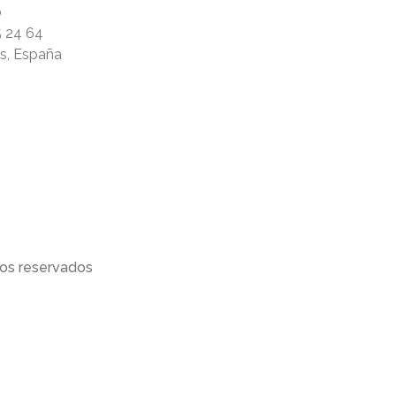
ó
5 24 64
rs, España
os reservados