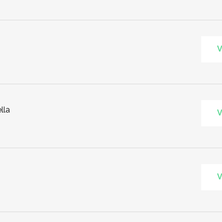
V
lla
V
V