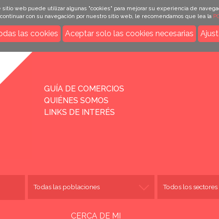
 sitio web puede utilizar algunas "cookies" para mejorar su experiencia de navega
e continuar con su navegación por nuestro sitio web, le recomendamos que lea la
PO
odas las cookies
Aceptar solo las cookies necesarias
Ajust
INICIO
GUÍA DE COMERCIOS
QUIÉNES SOMOS
LINKS DE INTERÉS
CERCA DE MI