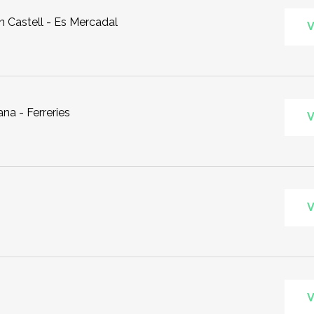
en Castell - Es Mercadal
V
na - Ferreries
V
V
V