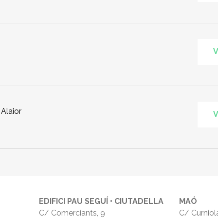
V
Alaior
V
EDIFICI PAU SEGUÍ • CIUTADELLA
MAÓ
C/ Comerciants, 9
C/ Curniola