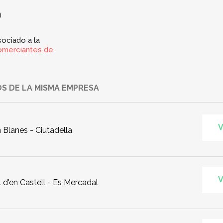
)
ociado a la
omerciantes de
S DE LA MISMA EMPRESA
V
n Blanes - Ciutadella
V
 d'en Castell - Es Mercadal