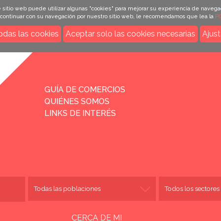
 sitio web puede utilizar algunas "cookies" para mejorar su experiencia de navega
e continuar con su navegación por nuestro sitio web, le recomendamos que lea la
PO
odas las cookies
Aceptar solo las cookies necesarias
Ajust
INICIO
GUÍA DE COMERCIOS
QUIÉNES SOMOS
LINKS DE INTERÉS
CERCA DE MI