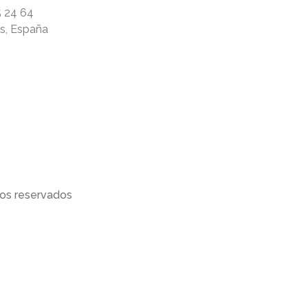
5 24 64
rs, España
os reservados