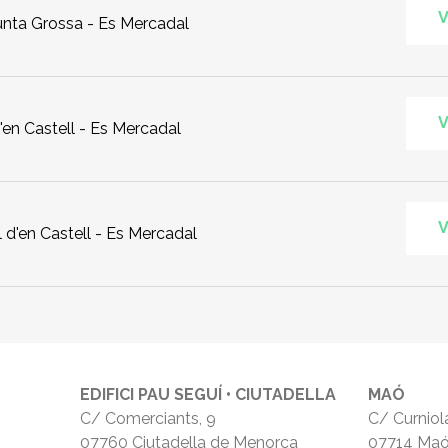
V
Punta Grossa - Es Mercadal
V
d'en Castell - Es Mercadal
V
 d'en Castell - Es Mercadal
EDIFICI PAU SEGUÍ • CIUTADELLA
MAÓ
C/ Comerciants, 9
C/ Curniola
07760 Ciutadella de Menorca
07714 Ma