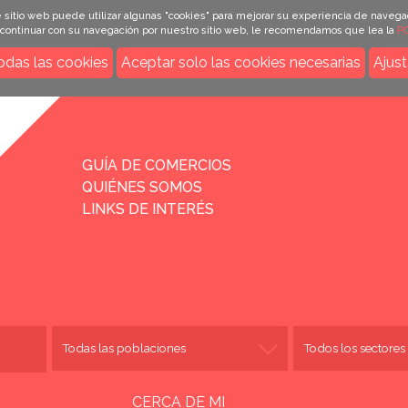
 sitio web puede utilizar algunas "cookies" para mejorar su experiencia de navega
e continuar con su navegación por nuestro sitio web, le recomendamos que lea la
PO
odas las cookies
Aceptar solo las cookies necesarias
Ajust
INICIO
GUÍA DE COMERCIOS
QUIÉNES SOMOS
LINKS DE INTERÉS
CERCA DE MI