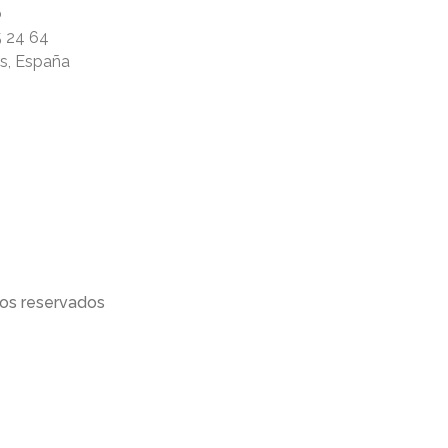
ó
5 24 64
rs, España
os reservados