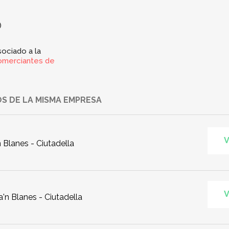
)
ociado a la
omerciantes de
S DE LA MISMA EMPRESA
V
n Blanes - Ciutadella
V
'n Blanes - Ciutadella