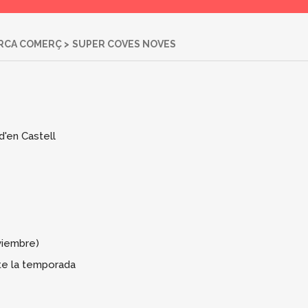
RCA COMERÇ
>
SUPER COVES NOVES
d'en Castell
viembre)
te la temporada