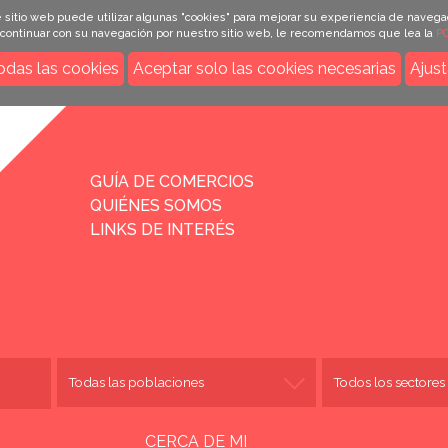
 sitio web puede utilizar algunas "cookies" para mejorar su experiencia de navega
e continuar con su navegación por nuestro sitio web, le recomendamos que lea la
PO
odas las cookies
Aceptar solo las cookies necesarias
Ajust
INICIO
GUÍA DE COMERCIOS
QUIÉNES SOMOS
LINKS DE INTERÉS
CERCA DE MI