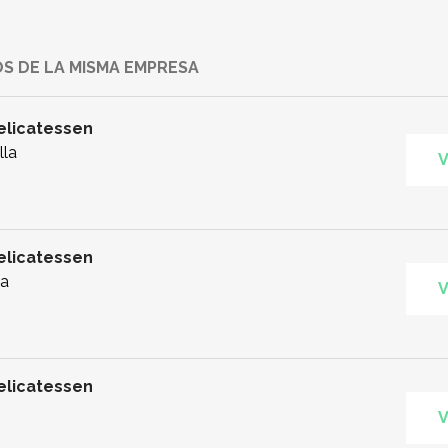
S DE LA MISMA EMPRESA
Delicatessen
lla
V
Delicatessen
la
V
Delicatessen
V