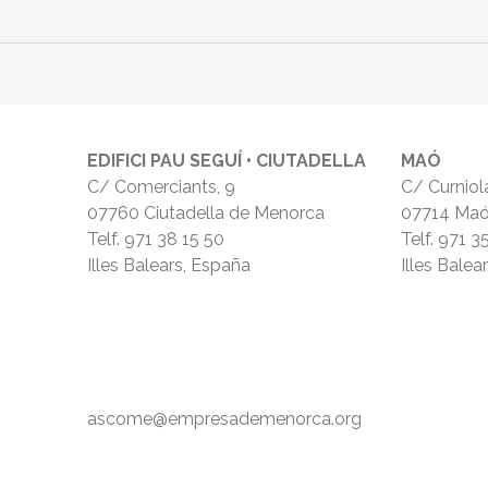
EDIFICI PAU SEGUÍ • CIUTADELLA
MAÓ
C/ Comerciants, 9
C/ Curniola
07760 Ciutadella de Menorca
07714 Ma
Telf.
971 38 15 50
Telf.
971 3
Illes Balears, España
Illes Balea
ascome@empresademenorca.org