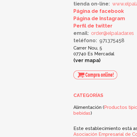
tienda on-line:
www.elpala
Página de facebook
Página de Instagram
Perfil de twitter
email:
order@elpaladar.es
teléfono:
971375458
Carrer Nou, 5
07740 Es Mercadal
ver mapa
CATEGORÍAS
Alimentación (
Productos típi
bebidas
)
Este establecimiento está as
Asociación Empresarial de C