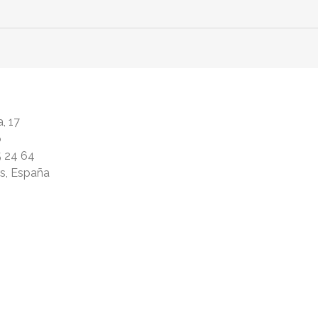
, 17
ó
5 24 64
rs, España