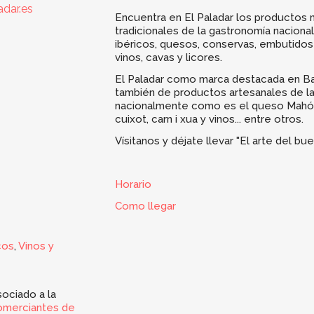
dar.es
Encuentra en El Paladar los productos 
tradicionales de la gastronomía nacion
ibéricos, quesos, conservas, embutidos
vinos, cavas y licores.
El Paladar como marca destacada en B
también de productos artesanales de la
nacionalmente como es el queso Mahón
cuixot, carn i xua y vinos... entre otros.
Vísitanos y déjate llevar "El arte del b
Horario
Como llegar
cos
,
Vinos y
ociado a la
omerciantes de