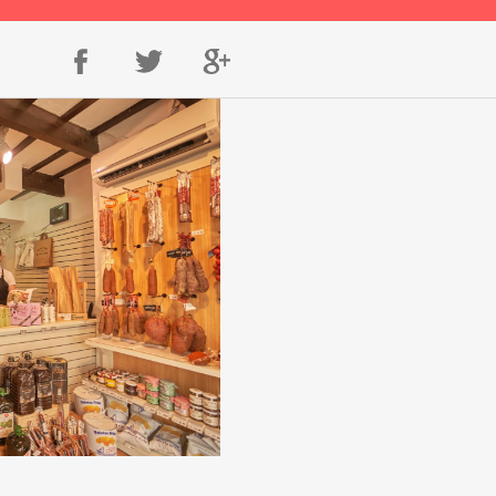
en
en
en
Facebook
Twitter
Google+