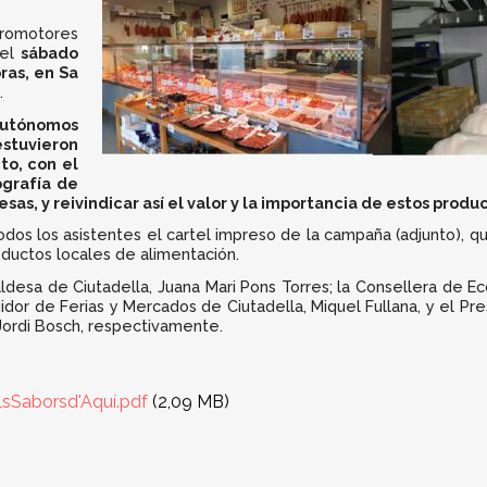
promotores
 el
sábado
oras, en Sa
.
tónomos
tuvieron
to, con el
ografía de
as, y reivindicar así el valor y la importancia de estos produ
odos los asistentes el cartel impreso de la campaña (adjunto), q
oductos locales de alimentación.
caldesa de Ciutadella, Juana Mari Pons Torres; la Consellera de E
gidor de Ferias y Mercados de Ciutadella, Miquel Fullana, y el P
 Jordi Bosch, respectivamente.
sSaborsd'Aquí.pdf
(2,09 MB)