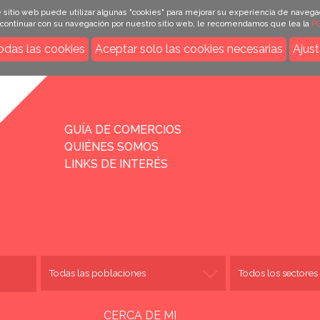
 sitio web puede utilizar algunas "cookies" para mejorar su experiencia de navega
e continuar con su navegación por nuestro sitio web, le recomendamos que lea la
PO
odas las cookies
Aceptar solo las cookies necesarias
Ajust
INICIO
GUÍA DE COMERCIOS
QUIÉNES SOMOS
LINKS DE INTERÉS
CERCA DE MI