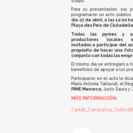
d'aquí
’.
Para su presentación, sus 
programaron un acto público
día 27 de abril, a las 12:00 h
Plaça des Peix de Ciutadella
Todas las pymes y au
productores locales es
invitados a participar del ac
propósito de hacer una fot
conjunto con todas las empres
El mismo día se entregaró a t
beneficios de apoyar a los pr
Participaron en el acto la Al
María Antonia Taltavull; el Re
PIME Menorca
, Justo Saura y
MÁS INFORMACIÓN:
Cartell_Campanya_CultivaEl