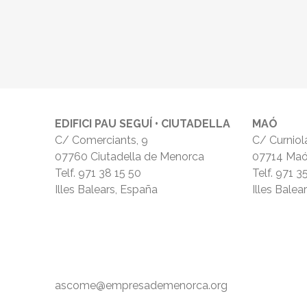
EDIFICI PAU SEGUÍ • CIUTADELLA
MAÓ
C/ Comerciants, 9
C/ Curniola
07760 Ciutadella de Menorca
07714 Ma
Telf.
971 38 15 50
Telf.
971 3
Illes Balears, España
Illes Balea
ascome@empresademenorca.org