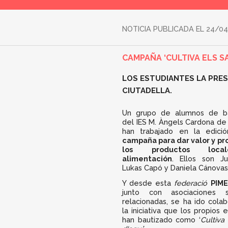
NOTICIA PUBLICADA EL
24/04
CAMPAÑA ‘CULTIVA ELS 
LOS ESTUDIANTES LA PRESE
CIUTADELLA.
Un grupo de alumnos de bac
del IES M. Àngels Cardona de 
han trabajado en la edici
campaña para dar valor y p
los productos loc
alimentación
. Ellos son Ju
Lukas Capó y Daniela Cánovas
Y desde esta
federació
PIME
junto con asociaciones se
relacionadas, se ha ido cola
la iniciativa que los propios 
han bautizado como ‘
Cultiva