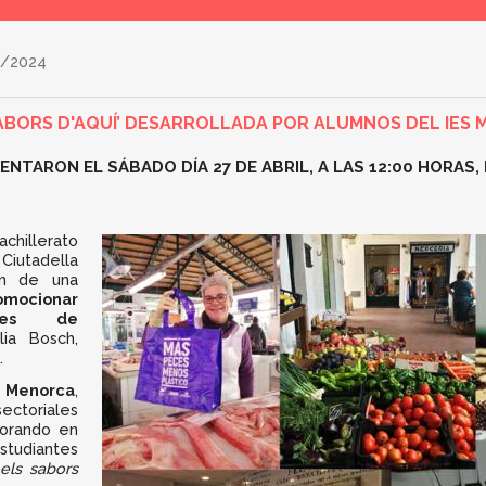
/2024
SABORS D'AQUÍ’ DESARROLLADA POR ALUMNOS DEL IES 
NTARON EL SÁBADO DÍA 27 DE ABRIL, A LAS 12:00 HORAS, 
hillerato
Ciutadella
ón de una
romocionar
ales de
lia Bosch,
.
 Menorca
,
ctoriales
borando en
estudiantes
 els sabors