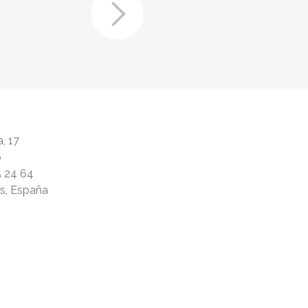
, 17
ó
5 24 64
rs, España