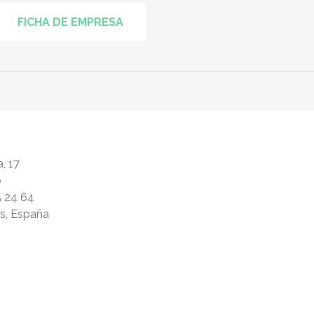
FICHA DE EMPRESA
, 17
ó
5 24 64
rs, España