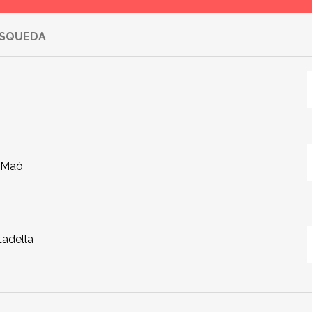
ÚSQUEDA
- Maó
tadella