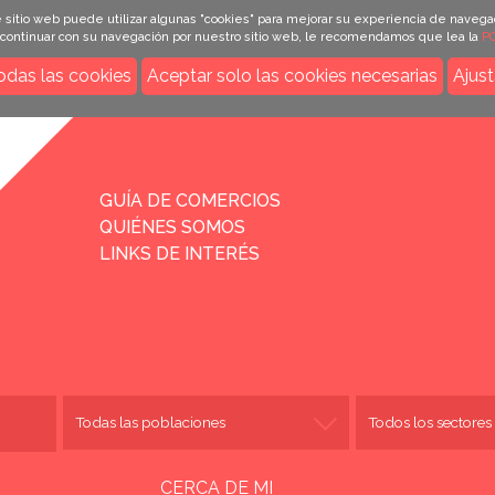
 sitio web puede utilizar algunas "cookies" para mejorar su experiencia de navega
e continuar con su navegación por nuestro sitio web, le recomendamos que lea la
PO
odas las cookies
Aceptar solo las cookies necesarias
Ajust
INICIO
GUÍA DE COMERCIOS
QUIÉNES SOMOS
LINKS DE INTERÉS
CERCA DE MI