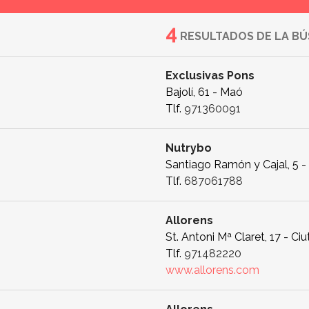
4
RESULTADOS DE LA B
Exclusivas Pons
Bajolí, 61 - Maó
Tlf.
971360091
Nutrybo
Santiago Ramón y Cajal, 5 
Tlf.
687061788
Allorens
St. Antoni Mª Claret, 17 - Ciu
Tlf.
971482220
www.allorens.com