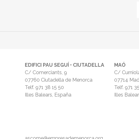
EDIFICI PAU SEGUÍ • CIUTADELLA
MAÓ
C/ Comerciants, 9
C/ Curniola
07760 Ciutadella de Menorca
07714 Ma
Telf.
971 38 15 50
Telf.
971 3
Illes Balears, España
Illes Balea
ascome@empresademenorca.org