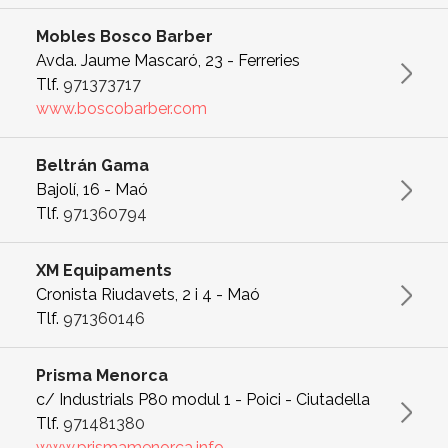
Mobles Bosco Barber
Avda. Jaume Mascaró, 23 - Ferreries
Tlf.
971373717
www.boscobarber.com
Beltrán Gama
Bajolí, 16 - Maó
Tlf.
971360794
XM Equipaments
Cronista Riudavets, 2 i 4 - Maó
Tlf.
971360146
Prisma Menorca
c/ Industrials P80 modul 1 - Poici - Ciutadella
Tlf.
971481380
www.prismamenorca.info