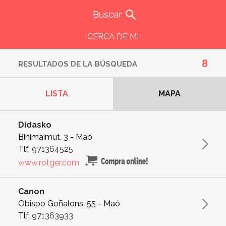
CERCA DE MI
8
RESULTADOS DE LA BÚSQUEDA
LISTA
MAPA
Didasko
Binimaimut, 3 - Maó
Tlf.
971364525
www.rotger.com
Canon
Obispo Goñalons, 55 - Maó
Tlf.
971363933